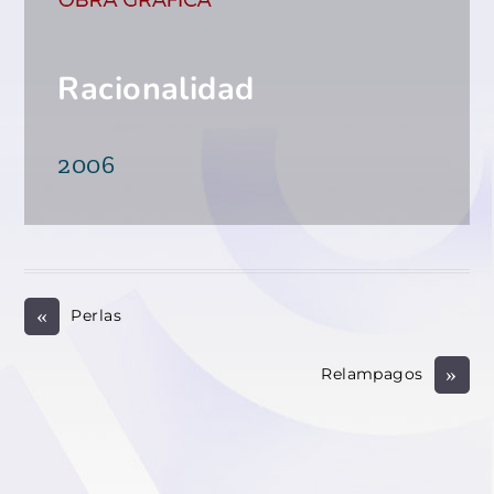
Racionalidad
2006
«
Perlas
»
Relampagos